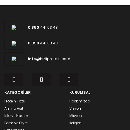
0 850
441 03 48
0 850
441 03 48
info@
hizliprotein.com
KATEGORİLER
KURUMSAL
Protein Tozu
Hakkımızda
Amino Asit
Vizyon
Kilo ve Hacim
Misyon
Form ve Diyet
İletişim