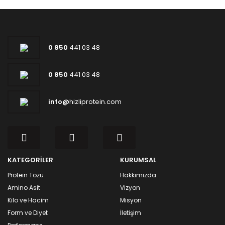
0 850
441 03 48
0 850
441 03 48
info@
hizliprotein.com
KATEGORİLER
KURUMSAL
Protein Tozu
Hakkımızda
Amino Asit
Vizyon
Kilo ve Hacim
Misyon
Form ve Diyet
İletişim