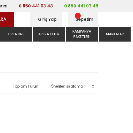
0 850
441 03 48
0 850
441 03 48
tir!!
ARA
Giriş Yap
Sepetim
KAMPANYA
CREATINE
APERATIFLER
MARKALAR
PAKETLERI
Toplam 1 ürün