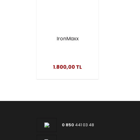
IronMaxx
Creapure®
Creatine
Monohydrate
1.800,00 TL
Powder 30 Stick x
3g – Alman
Patentli Saf
Kreatin
0 850
441 03 48