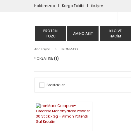
Hakkımızda
Kargo Takibi
İletişim
PROTEIN
KILO VE
AMINO ASIT
TOZU
HACIM
Anasayfa
IRONMAXX
CREATINE
(1)
Stoktakiler