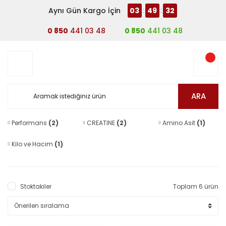
Aynı Gün Kargo İçin
03
49
32
:
:
0 850
441 03 48
0 850
441 03 48
ARA
Performans
(2)
CREATINE
(2)
Amino Asit
(1)
Kilo ve Hacim
(1)
Stoktakiler
Toplam 6 ürün