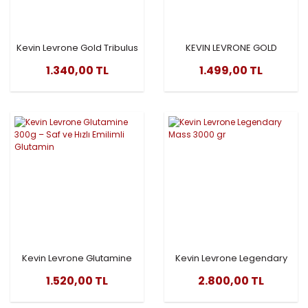
Kevin Levrone Gold Tribulus
KEVIN LEVRONE GOLD
90 Tablet
CREATINE 300 GR
1.340,00 TL
1.499,00 TL
Kevin Levrone Glutamine
Kevin Levrone Legendary
300g – Saf ve Hızlı Emilimli
Mass 3000 gr
1.520,00 TL
2.800,00 TL
Glutamin