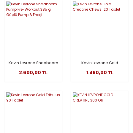
Kevin Levrone Shaaboom
Kevin Levrone Gold
Pump Pre-Workout 385 g |
Creatine Chews 120 Tablet
2.600,00 TL
1.450,00 TL
Güçlü Pump & Enerji