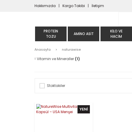
Hakkımızda
Kargo Takibi
İletişim
PROTEIN
KILO VE
AMINO ASIT
TOZU
HACIM
Anasayfa
naturawise
Vitamin ve Mineraller
(1)
Stoktakiler
YENİ