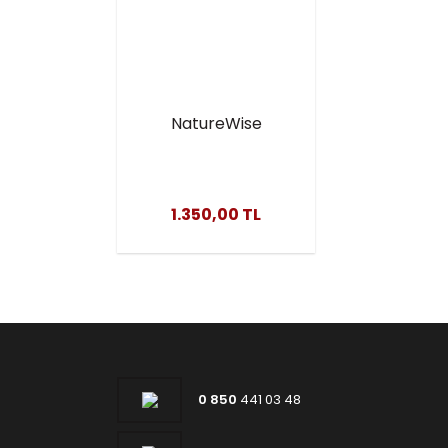
NatureWise
Multivitamin 90
Kapsül – USA
Menşei
1.350,00 TL
0 850
441 03 48