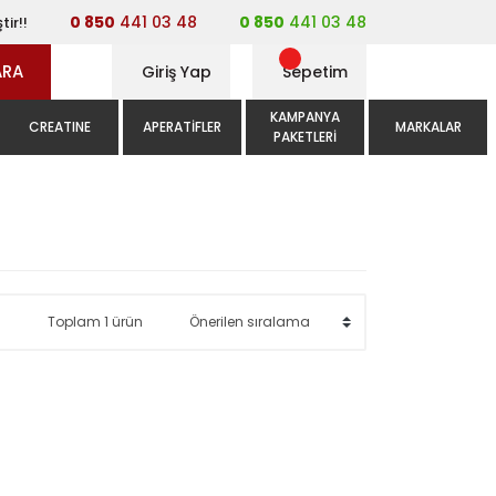
0 850
441 03 48
0 850
441 03 48
tir!!
ARA
Giriş Yap
Sepetim
KAMPANYA
CREATINE
APERATIFLER
MARKALAR
PAKETLERI
Toplam 1 ürün