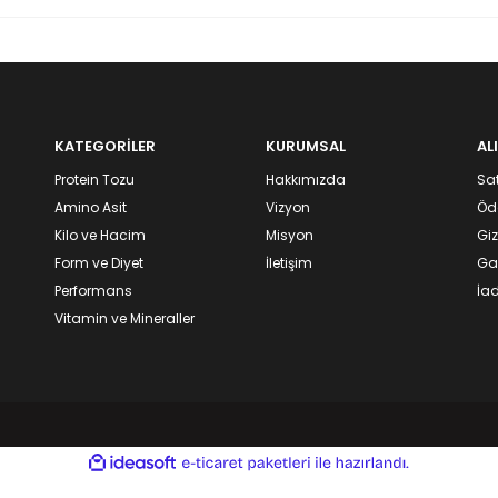
KATEGORİLER
KURUMSAL
AL
Protein Tozu
Hakkımızda
Sat
Amino Asit
Vizyon
Öd
Kilo ve Hacim
Misyon
Giz
Form ve Diyet
İletişim
Gar
Performans
İad
Vitamin ve Mineraller
ile
ideasoft
e-
hazırlandı.
ticaret