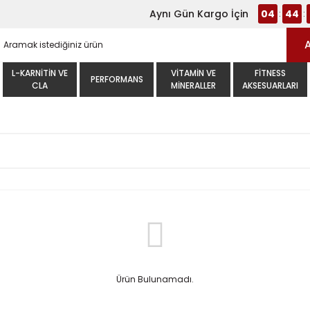
Aynı Gün Kargo İçin
04
44
:
:
L-KARNITIN VE
VITAMIN VE
FITNESS
PERFORMANS
CLA
MINERALLER
AKSESUARLARI
Ürün Bulunamadı.