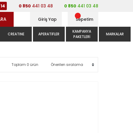
0 850
441 03 48
0 850
441 03 48
14
ARA
Giriş Yap
Sepetim
KAMPANYA
CREATINE
APERATIFLER
MARKALAR
PAKETLERI
Toplam 0 ürün