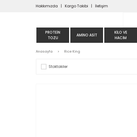
Hakkımızda
Kargo Takibi
İletişim
PROTEIN
KILO VE
AMINO ASIT
TOZU
HACIM
Anasayfa
Rice King
Stoktakiler