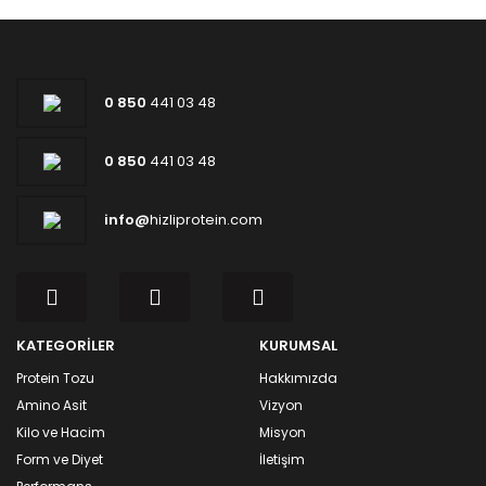
0 850
441 03 48
0 850
441 03 48
info@
hizliprotein.com
KATEGORİLER
KURUMSAL
Protein Tozu
Hakkımızda
Amino Asit
Vizyon
Kilo ve Hacim
Misyon
Form ve Diyet
İletişim