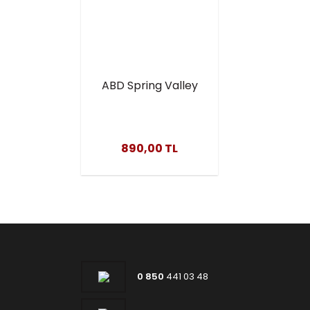
ABD Spring Valley
Zinc 50 mg +
Vitamin D 50 mcg
150 Kapsül –
890,00 TL
Bağışıklık
Destekleyici Çinko
Takviyesi
0 850
441 03 48