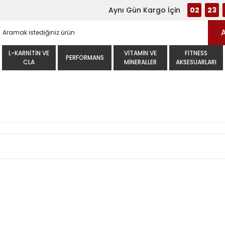
Aynı Gün Kargo İçin
02
23
:
:
L-KARNITIN VE
VITAMIN VE
FITNESS
PERFORMANS
CLA
MINERALLER
AKSESUARLARI