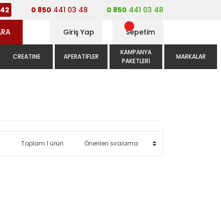
0 850
441 03 48
0 850
441 03 48
42
ARA
Giriş Yap
Sepetim
KAMPANYA
CREATINE
APERATIFLER
MARKALAR
PAKETLERI
Toplam 1 ürün