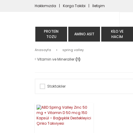
Hakkımızda
Kargo Takibi
İletişim
PROTEIN
KILO VE
AMINO ASIT
TOZU
HACIM
Anasayfa
spring valley
Vitamin ve Mineraller
(1)
Stoktakiler